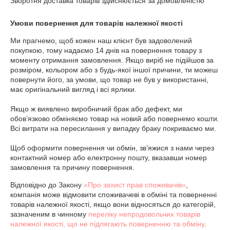
Зворотня доставка товарів здійснюється за домовленістю
Умови повернення для товарів належної якості
Ми прагнемо, щоб кожен наш клієнт був задоволений 
покупкою, тому надаємо 14 днів на повернення товару з 
моменту отримання замовлення. Якщо виріб не підійшов за 
розміром, кольором або з будь-якої іншої причини, ти можеш 
повернути його, за умови, що товар не був у використанні, 
має оригінальний вигляд і всі ярлики.

Якщо ж виявлено виробничий брак або дефект, ми 
обов’язково обміняємо товар на новий або повернемо кошти. 
Всі витрати на пересилання у випадку браку покриваємо ми.

Щоб оформити повернення чи обмін, зв’яжися з нами через 
контактний номер або електронну пошту, вказавши номер 
замовлення та причину повернення.
Відповідно до Закону
«Про захист прав споживачів»
,
компанія може відмовити споживачеві в обміні та поверненні
товарів належної якості, якщо вони відносяться до категорій,
зазначеним в чинному
переліку непродовольчих товарів
належної якості, що не підлягають поверненню та обміну
.