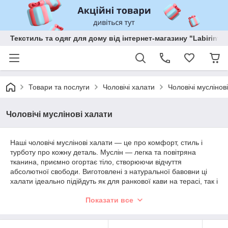
Текстиль та одяг для дому від інтернет-магазину "Labirint"
Товари та послуги
Чоловічі халати
Чоловічі муслінов
Чоловічі муслінові халати
Наші чоловічі муслінові халати — це про комфорт, стиль і
турботу про кожну деталь. Муслін — легка та повітряна
тканина, приємно огортає тіло, створюючи відчуття
абсолютної свободи. Виготовлені з натуральної бавовни ці
халати ідеально підійдуть як для ранкової кави на терасі, так і
для вечірнього відпочинку вдома.
Показати все
Ми створюємо кожен халат з урахуванням сучасних потреб
чоловіків: практичні кишені, оптимальна довжина й
універсальний фасон, що підходить будь-якій фігурі. Муслін