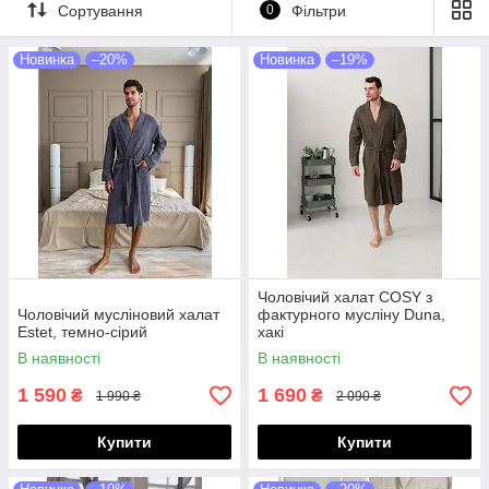
Сортування
0
Фільтри
забезпечує природну циркуляцію повітря й добре вбирає
вологу, тому халат можна носити навіть у спекотні дні або
після душу.
Новинка
–20%
Новинка
–19%
Чоловічий халат COSY з
Чоловічий мусліновий халат
фактурного мусліну Duna,
Estet, темно-сірий
хакі
В наявності
В наявності
1 590
1 690
₴
₴
1 990 ₴
2 090 ₴
Купити
Купити