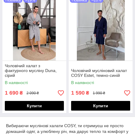
Новинка
–19%
Новинка
–20%
Чоловічий халат з
фактурного мусліну Duna,
Чоловічий мусліновий халат
сірий
COSY Estet, темно-синій
В наявності
В наявності
1 690
1 590
₴
₴
2 090 ₴
1 990 ₴
Купити
Купити
Вибираючи муслінові халати COSY, ти отримуєш не просто
домашній одяг, а улюблену річ, яка дарує тепло та комфорт у