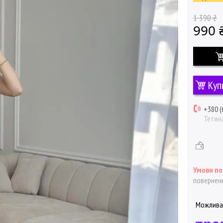
1 390 ₴
990 
Куп
+380 (
Тетян
поверненн