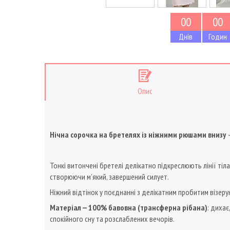
0
0
0
0
Днів
Годин
Опис
Нічна сорочка на бретелях із ніжними рюшами внизу
—
Тонкі витончені бретелі делікатно підкреслюють лінії тіла
створюючи м’який, завершений силует.
Ніжний відтінок у поєднанні з делікатним пробитим візер
Матеріал — 100% бавовна (трансферна рібана)
: дихає
спокійного сну та розслаблених вечорів.