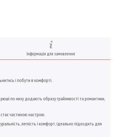
Інформація для замовлення
льнитись і побути в комфорті.
ні рюші по низу додають образу грайливості та романтики,
г стає частиною настрою.
туральність, легкість і комфорт, ідеально підходить для