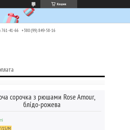
Кошик
) 761-41-66
+380 (99) 849-58-16
оплата
оча сорочка з рюшами Rose Amour,
блідо-рожева
ті
7/1S/M