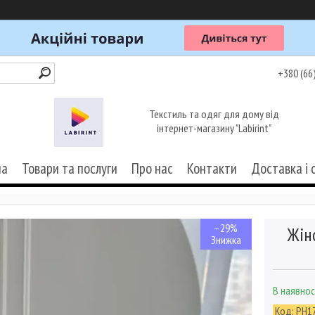
+380 (66
Текстиль та одяг для дому від
інтернет-магазину "Labirint"
на
Товари та послуги
Про нас
Контакти
Доставка і 
–29%
Жін
В наявнос
Код:
PH1