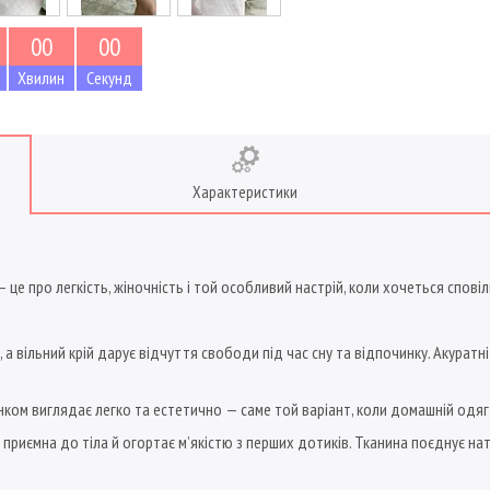
0
0
0
0
Хвилин
Секунд
Характеристики
 це про легкість, жіночність і той особливий настрій, коли хочеться спові
, а вільний крій дарує відчуття свободи під час сну та відпочинку. Акурат
унком виглядає легко та естетично — саме той варіант, коли домашній одя
, приємна до тіла й огортає м’якістю з перших дотиків. Тканина поєднує на