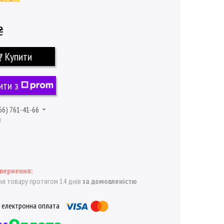
₴
Купити
ити з
66) 761-41-66
а
я товару протягом 14 днів
за домовленістю