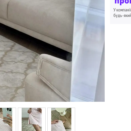
У компані
будь-який