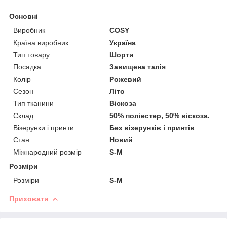
Основні
Виробник
COSY
Країна виробник
Україна
Тип товару
Шорти
Посадка
Завищена талія
Колір
Рожевий
Сезон
Літо
Тип тканини
Віскоза
Склад
50% поліестер, 50% віскоза.
Візерунки і принти
Без візерунків і принтів
Стан
Новий
Міжнародний розмір
S-M
Розміри
Розміри
S-M
Приховати