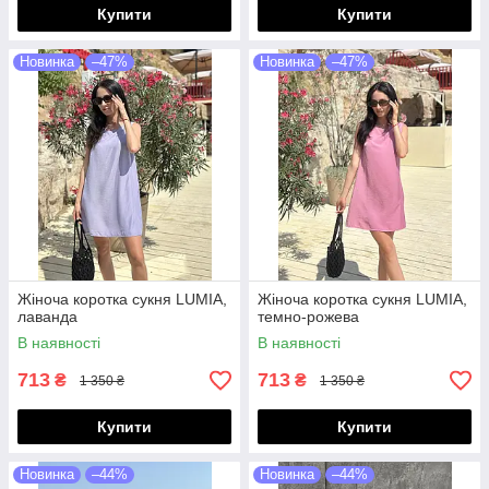
Купити
Купити
Новинка
–47%
Новинка
–47%
Жіноча коротка сукня LUMIA,
Жіноча коротка сукня LUMIA,
лаванда
темно-рожева
В наявності
В наявності
713
713
₴
₴
1 350 ₴
1 350 ₴
Купити
Купити
Новинка
–44%
Новинка
–44%