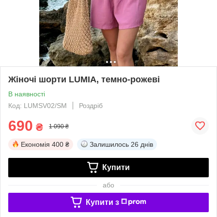
Жіночі шорти LUMIA, темно-рожеві
В наявності
Код: LUMSV02/SM
Роздріб
690
₴
1 090 ₴
Економія
400 ₴
Залишилось
26 днів
Купити
або
Купити з