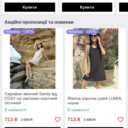
Купити
Купити
Акційні пропозиції та новинки
Новинка
–47%
Новинка
–47%
Сарафан жіночий Sandy від
COSY на зав’язках короткий
Жіноча коротка сукня LUMIA,
пісочний
чорна
В наявності
В наявності
713
713
₴
₴
1 350 ₴
1 350 ₴