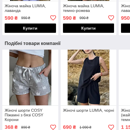
Жіноча майка LUMIA,
Жіноча майка LUMIA,
Жіно
лаванда
темно-рожева
лав
590
590
950
₴
₴
990 ₴
990 ₴
Купити
Купити
Подібні товари компанії
Жіночі шорти COSY
Жіночі шорти LUMIA, чорні
Жіно
Піжамні з бязі COSY
(май
Корони
тем
368
690
1 1
₴
₴
890 ₴
1 090 ₴