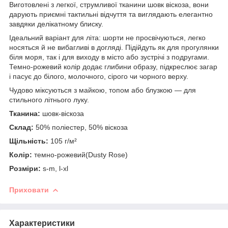
Виготовлені з легкої, струмливої тканини шовк віскоза, вони
дарують приємні тактильні відчуття та виглядають елегантно
завдяки делікатному блиску.
Ідеальний варіант для літа: шорти не просвічуються, легко
носяться й не вибагливі в догляді. Підійдуть як для прогулянки
біля моря, так і для виходу в місто або зустрічі з подругами.
Темно-рожевий колір додає глибини образу, підкреслює загар
і пасує до білого, молочного, сірого чи чорного верху.
Чудово міксуються з майкою, топом або блузкою — для
стильного літнього луку.
Тканина:
шовк-віскоза
Склад:
50% поліестер, 50% віскоза
Щільність:
105 г/м²
Колір:
темно-рожевий(Dusty Rose)
Розміри:
s-m, l-xl
Приховати
Характеристики