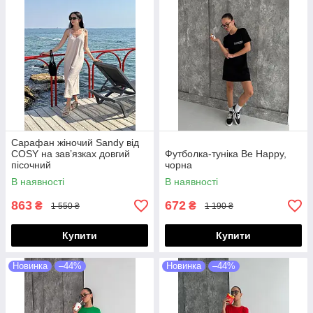
Сарафан жіночий Sandy від
COSY на зав’язках довгий
Футболка-туніка Be Happy,
пісочний
чорна
В наявності
В наявності
863
672
₴
₴
1 550 ₴
1 190 ₴
Купити
Купити
Новинка
–44%
Новинка
–44%