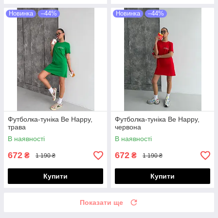
Новинка
–44%
Новинка
–44%
Футболка-туніка Be Happy,
Футболка-туніка Be Happy,
трава
червона
В наявності
В наявності
672
672
₴
₴
1 190 ₴
1 190 ₴
Купити
Купити
Показати ще