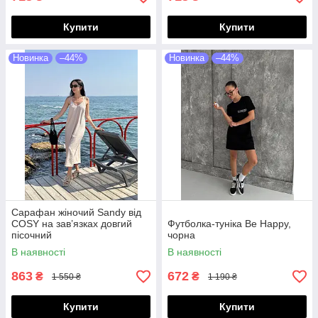
Купити
Купити
Новинка
–44%
Новинка
–44%
Сарафан жіночий Sandy від
COSY на зав’язках довгий
Футболка-туніка Be Happy,
пісочний
чорна
В наявності
В наявності
863
672
₴
₴
1 550 ₴
1 190 ₴
Купити
Купити