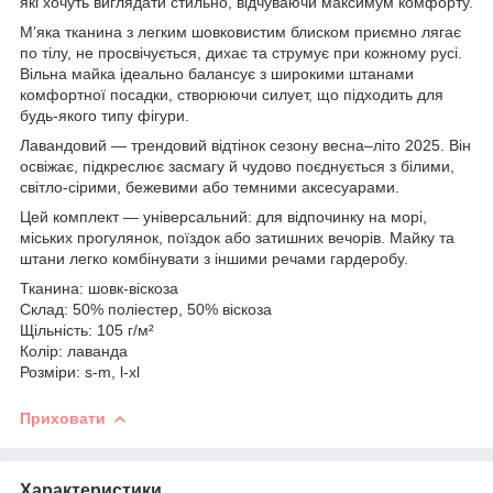
які хочуть виглядати стильно, відчуваючи максимум комфорту.
М’яка тканина з легким шовковистим блиском приємно лягає
по тілу, не просвічується, дихає та струмує при кожному русі.
Вільна майка ідеально балансує з широкими штанами
комфортної посадки, створюючи силует, що підходить для
будь-якого типу фігури.
Лавандовий — трендовий відтінок сезону весна–літо 2025. Він
освіжає, підкреслює засмагу й чудово поєднується з білими,
світло-сірими, бежевими або темними аксесуарами.
Цей комплект — універсальний: для відпочинку на морі,
міських прогулянок, поїздок або затишних вечорів. Майку та
штани легко комбінувати з іншими речами гардеробу.
Тканина: шовк-віскоза
Склад: 50% поліестер, 50% віскоза
Щільність: 105 г/м²
Колір: лаванда
Розміри: s-m, l-xl
Приховати
Характеристики