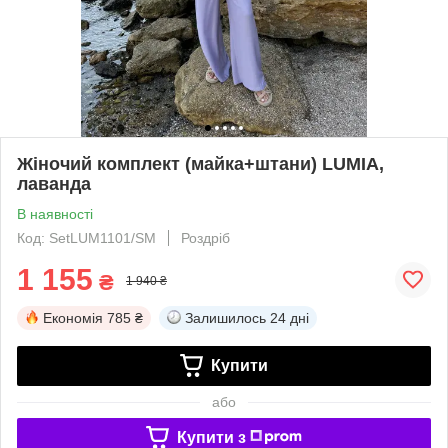
Жіночий комплект (майка+штани) LUMIA,
лаванда
В наявності
Код: SetLUM1101/SM
Роздріб
1 155
₴
1 940 ₴
Економія
785 ₴
Залишилось
24 дні
Купити
або
Купити з