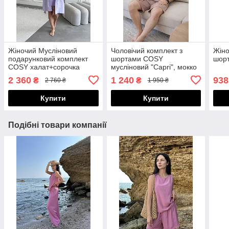
Жіночий Мусліновий
Чоловічий комплект з
Жіно
подарунковий комплект
шортами COSY
шор
COSY халат+сорочка
мусліновий "Capri", мокко
лаванда в упаковці
2 360
1 240
938
₴
₴
2 760 ₴
1 950 ₴
Купити
Купити
Подібні товари компанії