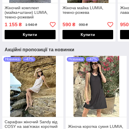
Жіночий комплект
Жіноча майка LUMIA,
Жіно
(майка+штани) LUMIA,
темно-рожева
лав
темно-рожевий
1 155
590
950
₴
₴
1 940 ₴
990 ₴
Купити
Купити
Акційні пропозиції та новинки
Новинка
–47%
Новинка
–47%
Сарафан жіночий Sandy від
COSY на зав’язках короткий
Жіноча коротка сукня LUMIA,