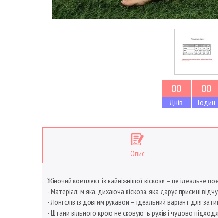
0
0
0
0
Днів
Годин
Опис
Жіночий комплект із найніжнішої віскози – це ідеальне по
- Матеріал: м'яка, дихаюча віскоза, яка дарує приємні від
- Лонгслів із довгим рукавом – ідеальний варіант для зати
- Штани вільного крою не сковують рухів і чудово підход