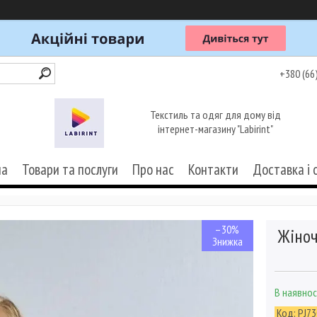
+380 (66
Текстиль та одяг для дому від
інтернет-магазину "Labirint"
на
Товари та послуги
Про нас
Контакти
Доставка і 
–30%
Жіноч
В наявнос
Код:
PJ73