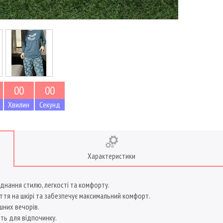
0
0
0
0
Хвилин
Секунд
Характеристики
єднання стилю, легкості та комфорту.
чуття на шкірі та забезпечує максимальний комфорт.
шних вечорів.
ять для відпочинку.