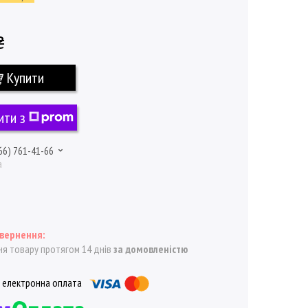
₴
Купити
ити з
66) 761-41-66
а
я товару протягом 14 днів
за домовленістю