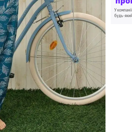
У компані
будь-який