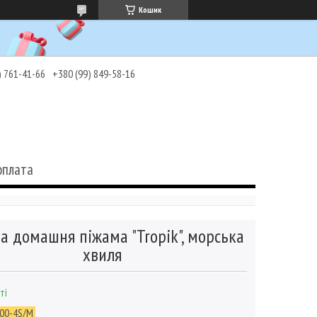
Кошик
) 761-41-66
+380 (99) 849-58-16
оплата
а домашня піжама "Tropik", морська
хвиля
ті
00-4S/M