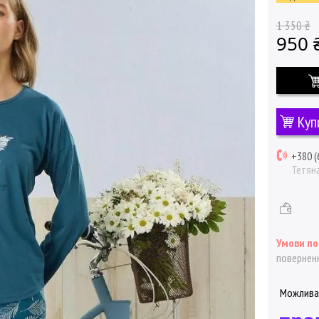
1 350 ₴
950 
Куп
+380 (
Тетян
поверненн