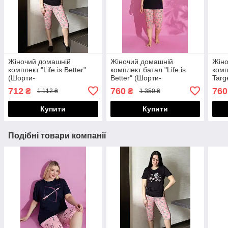
Жіночий домашній
Жіночий домашній
Жіно
комплект "Life is Better"
комплект батал "Life is
комп
(Шорти-
Better" (Шорти-
Targ
бермуди+футболка)
бермуди+футболка)
бер
712
760
760
₴
₴
1 112 ₴
1 350 ₴
Купити
Купити
Подібні товари компанії