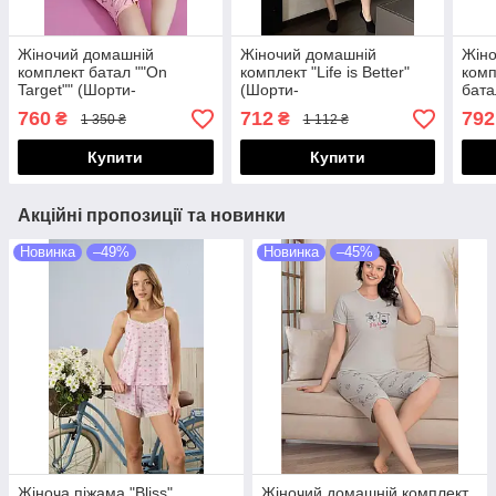
Жіночий домашній
Жіночий домашній
Жіно
комплект батал ""On
комплект "Life is Better"
комп
Target"" (Шорти-
(Шорти-
бата
бермуди+футболка)
бермуди+футболка)
пуд
760
712
792
₴
₴
1 350 ₴
1 112 ₴
Купити
Купити
Акційні пропозиції та новинки
Новинка
–49%
Новинка
–45%
Жіноча піжама "Bliss"
Жіночий домашній комплект