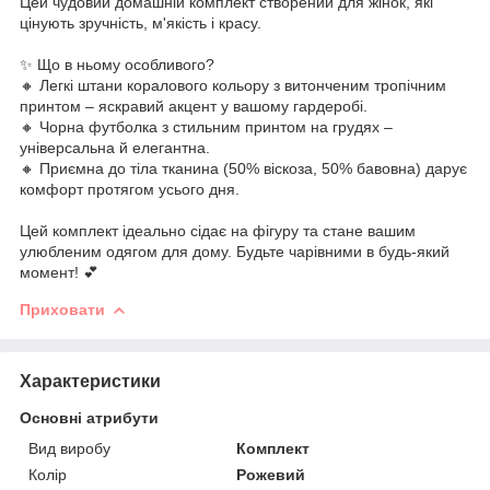
Цей чудовий домашній комплект створений для жінок, які
цінують зручність, м'якість і красу.
✨ Що в ньому особливого?
🔸 Легкі штани коралового кольору з витонченим тропічним
принтом – яскравий акцент у вашому гардеробі.
🔸 Чорна футболка з стильним принтом на грудях –
універсальна й елегантна.
🔸 Приємна до тіла тканина (50% віскоза, 50% бавовна) дарує
комфорт протягом усього дня.
Цей комплект ідеально сідає на фігуру та стане вашим
улюбленим одягом для дому. Будьте чарівними в будь-який
момент! 💕
Приховати
Характеристики
Основні атрибути
Вид виробу
Комплект
Колір
Рожевий