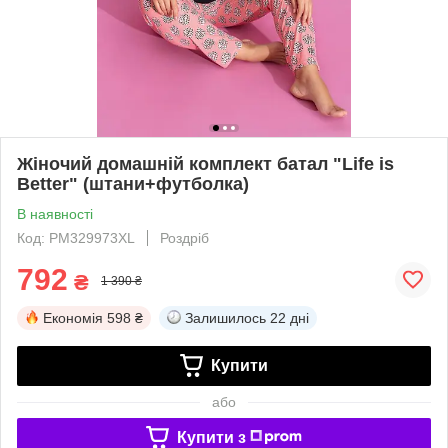
Жіночий домашній комплект батал "Life is
Better" (штани+футболка)
В наявності
Код: PM329973XL
Роздріб
792
₴
1 390 ₴
Економія
598 ₴
Залишилось
22 дні
Купити
або
Купити з