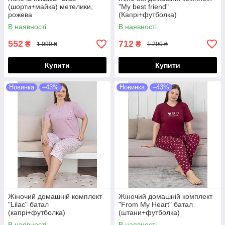
(шорти+майка) метелики,
"My best friend"
рожева
(Капрі+футболка)
В наявності
В наявності
552
712
₴
₴
1 090 ₴
1 290 ₴
Купити
Купити
Новинка
–43%
Новинка
–43%
Жіночий домашній комплект
Жіночий домашній комплект
"Lilac" батал
"From My Heart" батал
(капрі+футболка)
(штани+футболка)
В наявності
В наявності