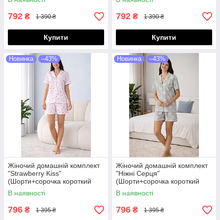
792
792
₴
₴
1 390 ₴
1 390 ₴
Купити
Купити
Новинка
–43%
Новинка
–43%
Жіночий домашній комплект
Жіночий домашній комплект
"Strawberry Kiss"
"Ніжні Серця"
(Шорти+сорочка короткий
(Шорти+сорочка короткий
рукав) S/M
рукав) S/M
В наявності
В наявності
796
796
₴
₴
1 395 ₴
1 395 ₴