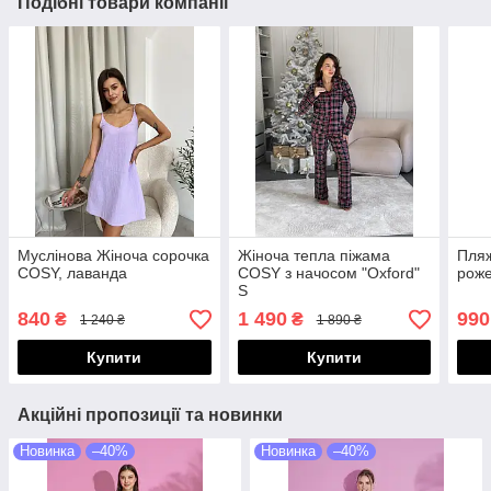
Подібні товари компанії
Муслінова Жіноча сорочка
Жіноча тепла піжама
Пляж
COSY, лаванда
COSY з начосом "Oxford"
рож
S
840
1 490
990
₴
₴
1 240 ₴
1 890 ₴
Купити
Купити
Акційні пропозиції та новинки
Новинка
–40%
Новинка
–40%