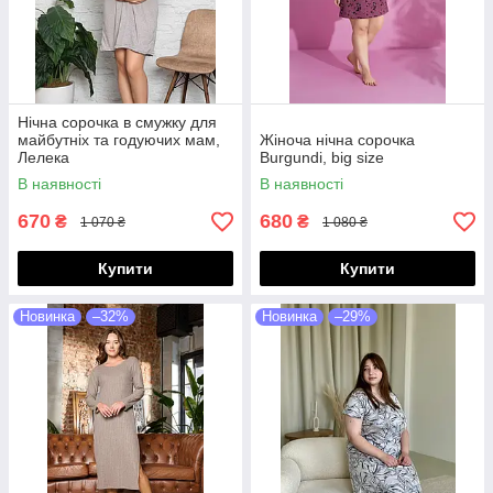
Нічна сорочка в смужку для
майбутніх та годуючих мам,
Жіноча нічна сорочка
Лелека
Burgundi, big size
В наявності
В наявності
670
680
₴
₴
1 070 ₴
1 080 ₴
Купити
Купити
Новинка
–32%
Новинка
–29%