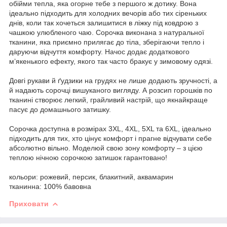
обійми тепла, яка огорне тебе з першого ж дотику. Вона
ідеально підходить для холодних вечорів або тих сіреньких
днів, коли так хочеться залишитися в ліжку під ковдрою з
чашкою улюбленого чаю. Сорочка виконана з натуральної
тканини, яка приємно прилягає до тіла, зберігаючи тепло і
даруючи відчуття комфорту. Начос додає додаткового
м’якенького ефекту, якого так часто бракує у зимовому одязі.
Довгі рукави й ґудзики на грудях не лише додають зручності, а
й надають сорочці вишуканого вигляду. А розсип горошків по
тканині створює легкий, грайливий настрій, що якнайкраще
пасує до домашнього затишку.
Сорочка доступна в розмірах 3XL, 4XL, 5XL та 6XL, ідеально
підходить для тих, хто цінує комфорт і прагне відчувати себе
абсолютно вільно. Моделюй свою зону комфорту – з цією
теплою нічною сорочкою затишок гарантовано!
кольори: рожевий, персик, блакитний, аквамарин
тканинна: 100% бавовна
Приховати