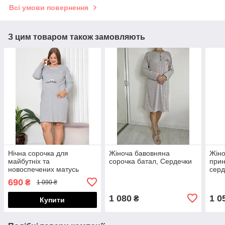
Всі умови повернення
З цим товаром також замовляють
Нічна сорочка для
Жіноча бавовняна
Жіно
майбутніх та
сорочка батал, Сердечки
прин
новоспечених матусь
серд
батал, I see you
690
₴
1 090 ₴
1 080
1 0
₴
Купити