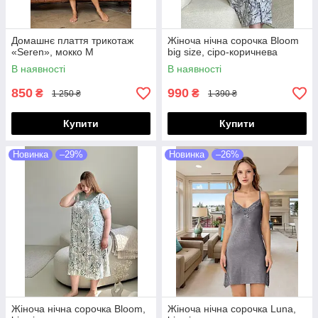
Домашнє плаття трикотаж
Жіноча нічна сорочка Bloom
«Seren», мокко M
big size, сіро-коричнева
В наявності
В наявності
850
990
₴
₴
1 250 ₴
1 390 ₴
Купити
Купити
Новинка
–29%
Новинка
–26%
Жіноча нічна сорочка Bloom,
Жіноча нічна сорочка Luna,