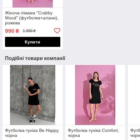
Жіноча піжама "Crabby
Mood" (футболка+штани),
рожева
990
₴
1 390 ₴
Купити
Подібні товари компанії
Футболка-туніка Be Happy,
Футболка-туніка Comfort,
Футб
чорна
чорна
чорн