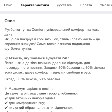
Опис
Характеристики
Доставка
Оплата
Умови 
Опис
Футболка-туніка Comfort: універсальний комфорт на кожен
день
Якщо річ поєднує в собі затишок, стиль і практичність – це
справжня знахідка! Саме такою є жіноча подовжена
футболка-туніка.
🌿 М’якість, яку хочеться відчувати 24/7
Легка, ніжна до тіла тканина ідеально підходить для
повсякденного носіння. Завдяки 50% бавовни та 50% віскози
вона дихає, дарує комфорт і відчуття свободи в русі.
Склад: 50 % віскоза, 50% бавовна
✨ Максимум варіантів носіння
Це саме та річ, яка стане твоєю улюбленою:
✔️ для затишних вечорів удома;
✔️ для комфортного сну;
✔️ як легкий образ на пляж чи відпочинок;