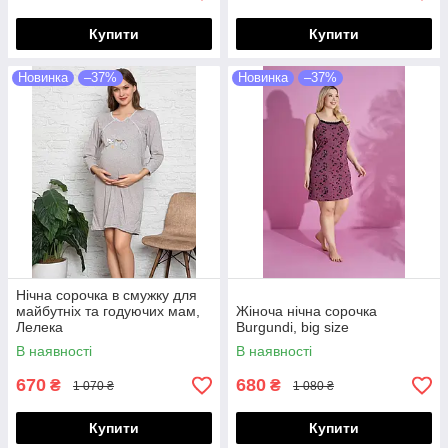
Купити
Купити
Новинка
–37%
Новинка
–37%
Нічна сорочка в смужку для
майбутніх та годуючих мам,
Жіноча нічна сорочка
Лелека
Burgundi, big size
В наявності
В наявності
670
680
₴
₴
1 070 ₴
1 080 ₴
Купити
Купити