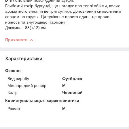
✔️ як стильний повсякденний аутфіт.
Глибокий колір бургунді, що нагадує про теплі обійми, келих
ароматного вина чи вечірні сутінки, доповнений символічним
серцем на грудях. Ця туніка не просто одяг – це прояв
ніжності та внутрішньої гармонії.
Довжина : 88(+/-2) см
Приховати
Характеристики
Основні
Вид виробу
Футболка
Міжнародний розмір
M
Колір
Червоний
Користувальницькі характеристики
Розмір
M