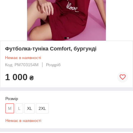
Футболка-туніка Comfort, бургунді
Немає в наявності
Код: PM703154M
Роздріб
1 000
₴
Розмір
M
L
XL
2XL
Немає в наявності