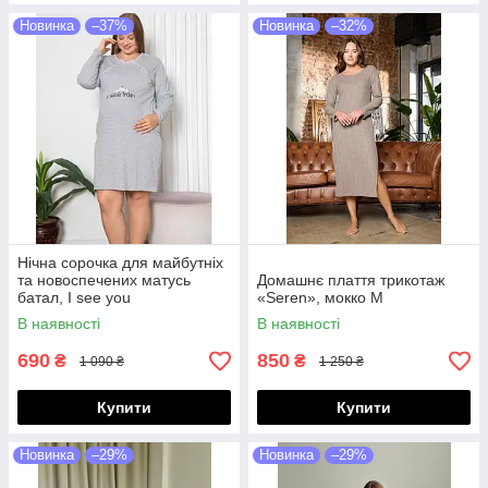
Новинка
–37%
Новинка
–32%
Нічна сорочка для майбутніх
та новоспечених матусь
Домашнє плаття трикотаж
батал, I see you
«Seren», мокко M
В наявності
В наявності
690
850
₴
₴
1 090 ₴
1 250 ₴
Купити
Купити
Новинка
–29%
Новинка
–29%