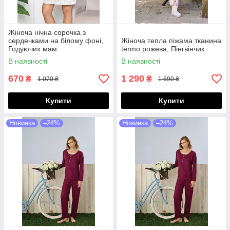
Жіноча нічна сорочка з
сердечками на білому фоні,
Жіноча тепла піжама тканина
Годуючих мам
termo рожева, Пінгвінчик
В наявності
В наявності
670
1 290
₴
₴
1 070 ₴
1 690 ₴
Купити
Купити
Новинка
–24%
Новинка
–24%