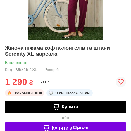
Жіноча піжама кофта-лонгслів та штани
Serenity XL марсала
В наявності
Код: PJ5315-1XL
Роздріб
1 290
₴
1 690 ₴
Економія
400 ₴
Залишилось
24 дні
Купити
або
Купити з