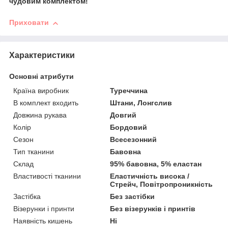
чудовим комплектом!
Приховати
Характеристики
Основні атрибути
Країна виробник
Туреччина
В комплект входить
Штани, Лонгслив
Довжина рукава
Довгий
Колір
Бордовий
Сезон
Всесезонний
Тип тканини
Бавовна
Склад
95% бавовна, 5% еластан
Властивості тканини
Еластичність висока /
Стрейч, Повітропроникність
Застібка
Без застібки
Візерунки і принти
Без візерунків і принтів
Наявність кишень
Ні