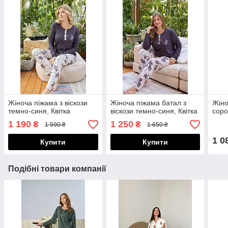
Жіноча піжама з віскози
Жіноча піжама батал з
Жіно
темно-синя, Квітка
віскози темно-синя, Квітка
соро
1 190
1 250
₴
₴
1 590 ₴
1 650 ₴
1 0
Купити
Купити
Подібні товари компанії