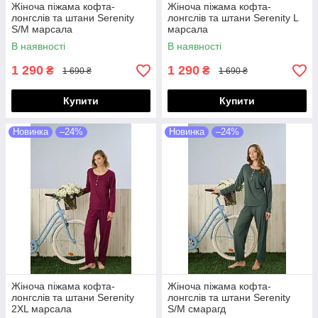
Жіноча піжама кофта-
Жіноча піжама кофта-
лонгслів та штани Serenity
лонгслів та штани Serenity L
S/M марсала
марсала
В наявності
В наявності
1 290
1 290
₴
₴
1 690 ₴
1 690 ₴
Купити
Купити
Новинка
–24%
Новинка
–24%
Жіноча піжама кофта-
Жіноча піжама кофта-
лонгслів та штани Serenity
лонгслів та штани Serenity
2XL марсала
S/M смарагд