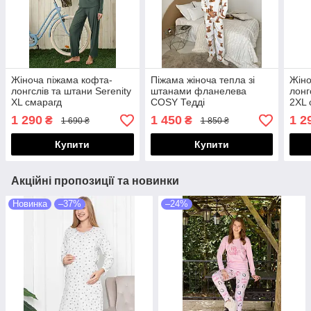
Жіноча піжама кофта-
Піжама жіноча тепла зі
Жіно
лонгслів та штани Serenity
штанами фланелева
лонг
XL смарагд
COSY Тедді
2XL 
(сорочка+штани) XL біла
1 290
1 450
1 2
₴
₴
1 690 ₴
1 850 ₴
Купити
Купити
Акційні пропозиції та новинки
Новинка
–37%
–24%