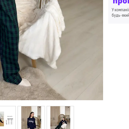
У компані
будь-який