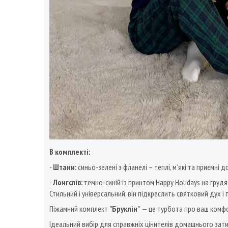
В комплекті:
-
Штани:
синьо-зелені з фланелі – теплі, м’які та приємні 
-
Лонгслів:
темно-синій із принтом Happy Holidays на грудя
Стильний і універсальний, він підкреслить святковий дух і
Піжамний комплект
"Бруклін"
— це турбота про ваш комфорт
Ідеальний вибір для справжніх цінителів домашнього зат