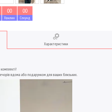
0
0
0
0
Хвилин
Секунд
Характеристики
 комплекті!
вечорів вдома або подарунком для ваших близьких.