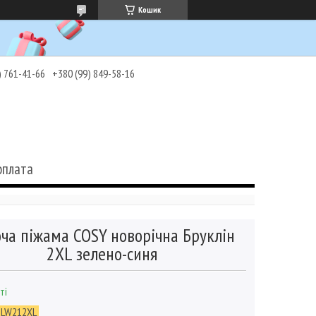
Кошик
) 761-41-66
+380 (99) 849-58-16
оплата
ча піжама COSY новорічна Бруклін
2XL зелено-синя
ті
PLW212XL