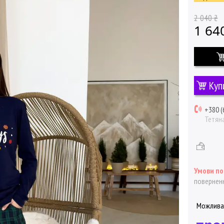
2 040 ₴
1 64
Куп
+380 (
Тетян
поверненн