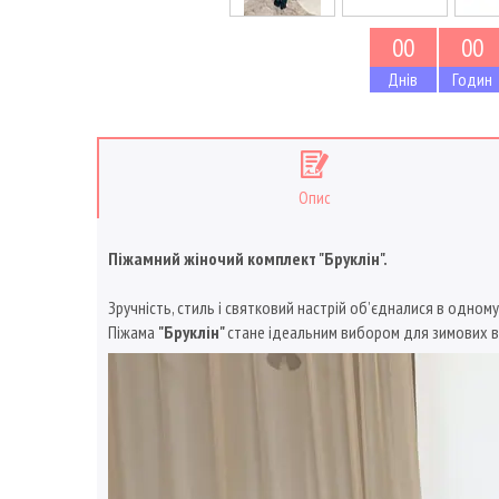
0
0
0
0
Днів
Годин
Опис
Піжамний жіночий комплект "Бруклін".
Зручність, стиль і святковий настрій об’єдналися в одному
Піжама
"Бруклін"
стане ідеальним вибором для зимових 