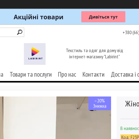
+380 (66
Текстиль та одяг для дому від
інтернет-магазину "Labirint"
на
Товари та послуги
Про нас
Контакти
Доставка і 
–20%
Жіно
В наявнос
Код:
F23