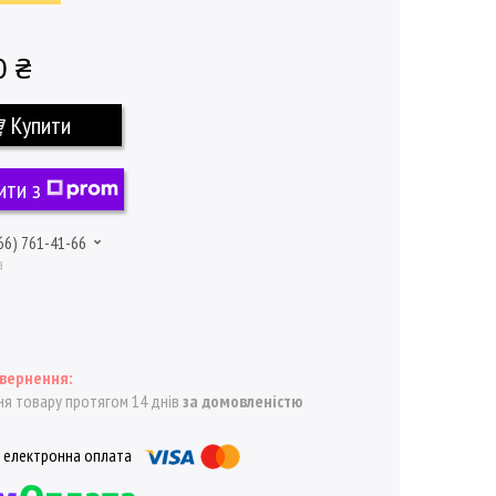
0 ₴
Купити
ити з
66) 761-41-66
а
я товару протягом 14 днів
за домовленістю