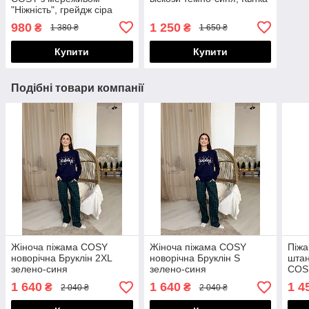
"Ніжність", грейдж сіра
980
1 250
₴
₴
1 380 ₴
1 650 ₴
Купити
Купити
Подібні товари компанії
Жіноча піжама COSY
Жіноча піжама COSY
Піжа
новорічна Бруклін 2XL
новорічна Бруклін S
шта
зелено-синя
зелено-синя
COSY
син
1 640
1 640
1 4
₴
₴
2 040 ₴
2 040 ₴