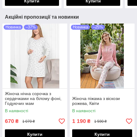
Купити
Купити
Акційні пропозиції та новинки
Новинка
–37%
Новинка
–25%
Жіноча нічна сорочка з
сердечками на білому фоні,
Жіноча піжама з віскози
Годуючих мам
рожева, Квіти
В наявності
В наявності
670
1 190
₴
₴
1 070 ₴
1 590 ₴
Купити
Купити