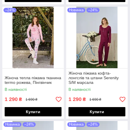
–24%
Новинка
–24%
Жіноча піжама кофта-
Жіноча тепла піжама тканина
лонгслів та штани Serenity
termo рожева, Пінгвінчик
S/M марсала
В наявності
В наявності
1 290
1 290
₴
₴
1 690 ₴
1 690 ₴
Купити
Купити
Новинка
–24%
Новинка
–24%