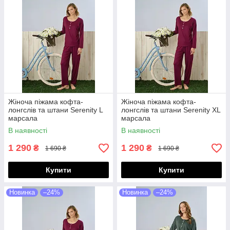
Жіноча піжама кофта-
Жіноча піжама кофта-
лонгслів та штани Serenity L
лонгслів та штани Serenity XL
марсала
марсала
В наявності
В наявності
1 290
1 290
₴
₴
1 690 ₴
1 690 ₴
Купити
Купити
Новинка
–24%
Новинка
–24%