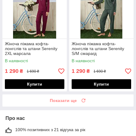
Жіноча піжама кофта-
Жіноча піжама кофта-
лонгслів та штани Serenity
лонгслів та штани Serenity
2XL марсала
S/M смарагд
В наявності
В наявності
1 290
1 290
₴
₴
1 690 ₴
1 690 ₴
Купити
Купити
Показати ще
Про нас
100% позитивних з 21 відгука за рік