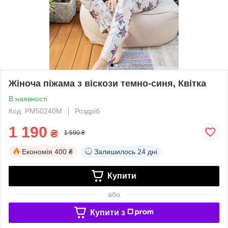
Жіноча піжама з віскози темно-синя, Квітка
В наявності
Код: PM50240M
Роздріб
1 190
₴
1 590 ₴
Економія
400 ₴
Залишилось
24 дні
Купити
або
Купити з