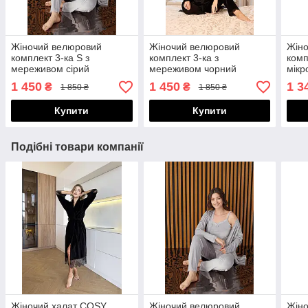
Жіночий велюровий
Жіночий велюровий
Жіно
комплект 3-ка S з
комплект 3-ка з
комп
мереживом сірий
мереживом чорний
мікр
прин
1 450
1 450
1 3
₴
₴
1 850 ₴
1 850 ₴
Купити
Купити
Подібні товари компанії
Жіночий халат COSY
Жіночий велюровий
Жін