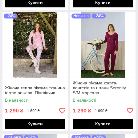
Купити
Купити
–24%
Новинка
–24%
Жіноча піжама кофта-
Жіноча тепла піжама тканина
лонгслів та штани Serenity
termo рожева, Пінгвінчик
S/M марсала
В наявності
В наявності
1 290
1 290
₴
₴
1 690 ₴
1 690 ₴
Купити
Купити
Новинка
–24%
Новинка
–24%