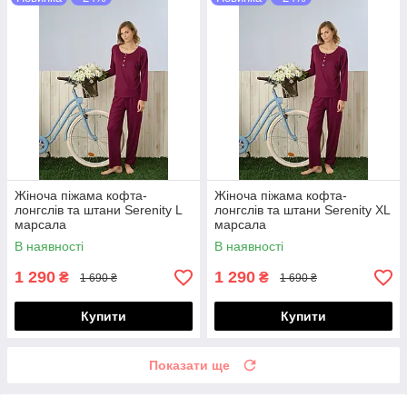
Жіноча піжама кофта-
Жіноча піжама кофта-
лонгслів та штани Serenity L
лонгслів та штани Serenity XL
марсала
марсала
В наявності
В наявності
1 290
1 290
₴
₴
1 690 ₴
1 690 ₴
Купити
Купити
Показати ще