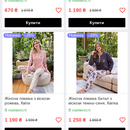
В наявності
В наявності
670
1 190
₴
₴
1 070 ₴
1 590 ₴
Купити
Купити
Новинка
–25%
Новинка
–24%
Жіноча піжама з віскози
Жіноча піжама батал з
рожева, Квіти
віскози темно-синя, Квітка
В наявності
В наявності
1 190
1 250
₴
₴
1 590 ₴
1 650 ₴