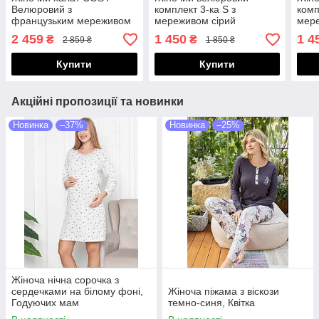
Велюровий з
комплект 3-ка S з
комп
французьким мереживом
мереживом сірий
мер
Чорна перлина, чорний
2 459
1 450
1 4
₴
₴
2 859 ₴
1 850 ₴
Купити
Купити
Акційні пропозиції та новинки
Новинка
–37%
Новинка
–25%
Жіноча нічна сорочка з
сердечками на білому фоні,
Жіноча піжама з віскози
Годуючих мам
темно-синя, Квітка