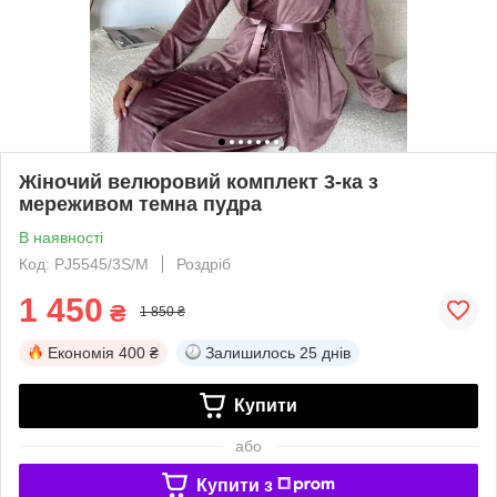
Жіночий велюровий комплект 3-ка з
мереживом темна пудра
В наявності
Код: PJ5545/3S/M
Роздріб
1 450
₴
1 850 ₴
Економія
400 ₴
Залишилось
25 днів
Купити
або
Купити з