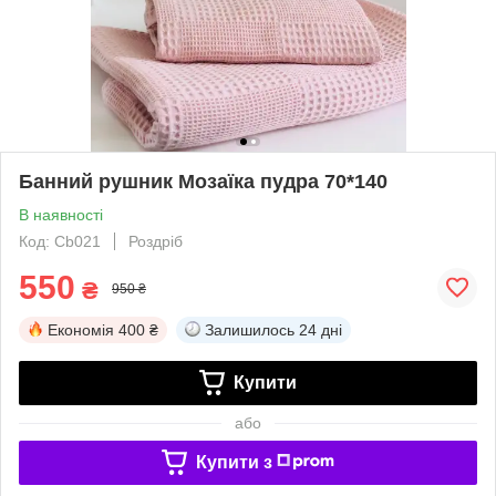
Банний рушник Мозаїка пудра 70*140
В наявності
Код: Cb021
Роздріб
550
₴
950 ₴
Економія
400 ₴
Залишилось
24 дні
Купити
або
Купити з