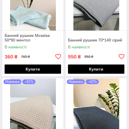
Банний рушник Мозаїка
50*90 ментол
Банний рушник 70*140 cірий
В наявності
В наявності
360
550
₴
₴
760 ₴
950 ₴
Купити
Купити
Новинка
–42%
Новинка
–42%