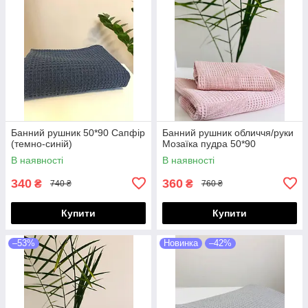
Банний рушник 50*90 Сапфір
Банний рушник обличчя/руки
(темно-синій)
Мозаїка пудра 50*90
В наявності
В наявності
340
360
₴
₴
740 ₴
760 ₴
Купити
Купити
–53%
Новинка
–42%