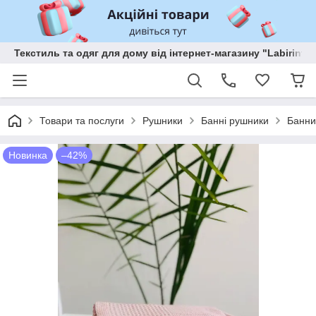
Текстиль та одяг для дому від інтернет-магазину "Labirint"
Товари та послуги
Рушники
Банні рушники
Банни
Новинка
–42%