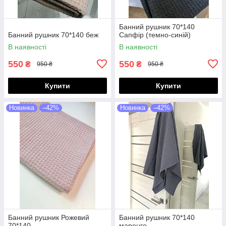
Банний рушник 70*140
Банний рушник 70*140 беж
Сапфір (темно-синій)
В наявності
В наявності
550
550
₴
₴
950 ₴
950 ₴
Купити
Купити
Новинка
–42%
Новинка
–42%
Банний рушник Рожевий
Банний рушник 70*140
70*140
маренго