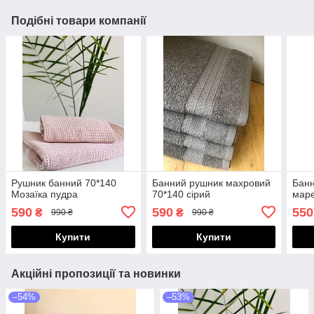
Подібні товари компанії
Рушник банний 70*140
Банний рушник махровий
Банн
Мозаїка пудра
70*140 сірий
мар
590
590
550
₴
₴
990 ₴
990 ₴
Купити
Купити
Акційні пропозиції та новинки
–54%
–53%