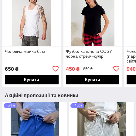
Чоловіча майка біла
Футболка жіноча COSY
Чоло
чорна стрейч-кулір
(пар
світ
650
450
940
₴
₴
850 ₴
Купити
Купити
Акційні пропозиції та новинки
–54%
–45%