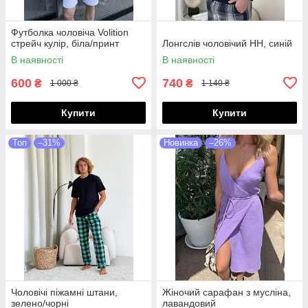
Футболка чоловіча Volition
стрейч кулір, біла/принт
Лонгслів чоловічий HH, синій
В наявності
В наявності
600
740
₴
₴
1 000 ₴
1 140 ₴
Купити
Купити
Топ
–31%
Новинка
–26%
Чоловічі піжамні штани,
Жіночий сарафан з мусліна,
зелено/чорні
лавандовий