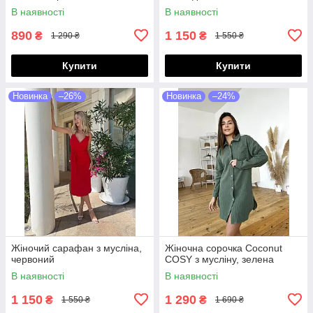
В наявності
В наявності
890
1 150
₴
₴
1 290 ₴
1 550 ₴
Купити
Купити
Новинка
–26%
Новинка
–24%
Жіночий сарафан з мусліна,
Жіночна сорочка Coconut
червоний
COSY з мусліну, зелена
В наявності
В наявності
1 150
1 290
₴
₴
1 550 ₴
1 690 ₴