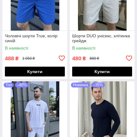
Чоловічі шорти True, колір
Шорти DUO унісекс, клітинка
синій
грейдж
В наявності
В наявності
488
480
₴
₴
1 050 ₴
880 ₴
Купити
Купити
Топ
–40%
Новинка
–35%