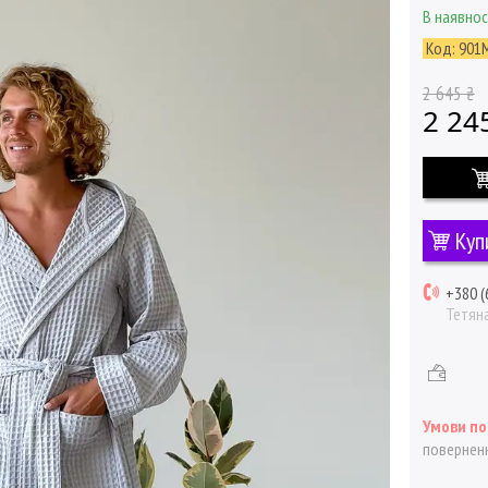
В наявнос
Код:
901
2 645 ₴
2 24
Куп
+380 (
Тетян
поверненн