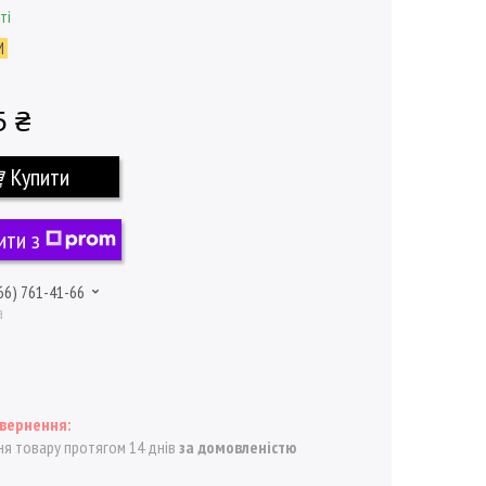
ті
M
5 ₴
Купити
ити з
66) 761-41-66
а
я товару протягом 14 днів
за домовленістю