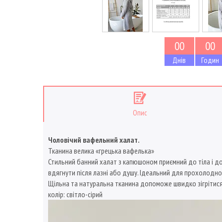
0
0
0
0
Днів
Годин
Опис
Чоловічий вафельний халат.
Тканина велика «грецька вафелька»
Стильний банний халат з капюшоном приємний до тіла і д
вдягнути після лазні або душу. Ідеальний для прохолодно
Щільна та натуральна тканина допоможе швидко зігрітися.
колір: світло-сірий