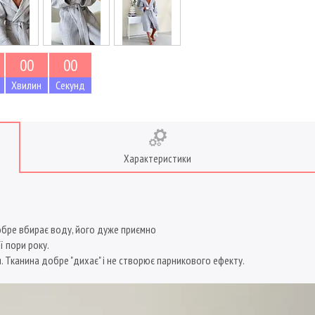
0
0
0
0
Хвилин
Секунд
Характеристики
обре вбирає воду, його дуже приємно
ї пори року.
 Тканина добре "дихає" і не створює парникового ефекту.