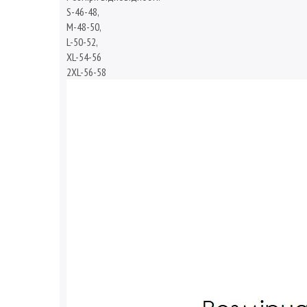
S-46-48,
М-48-50,
L-50-52,
XL-54-56
2XL-56-58