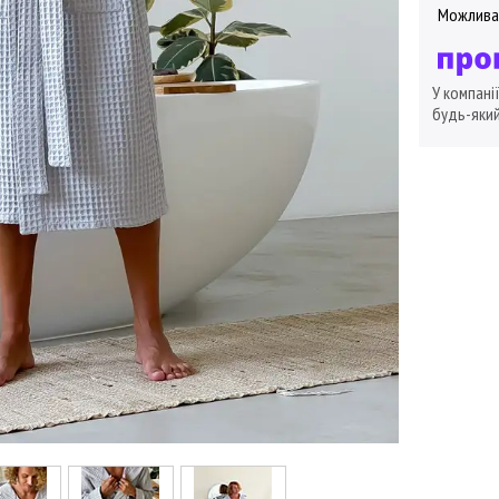
У компані
будь-який