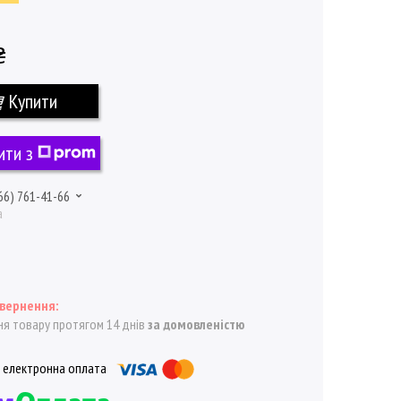
₴
Купити
ити з
66) 761-41-66
а
я товару протягом 14 днів
за домовленістю