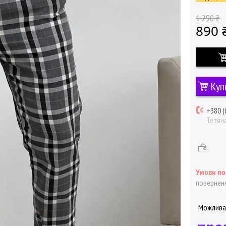
1 290 ₴
890 
Куп
+380 (
Тетян
поверненн