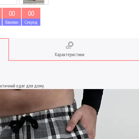
0
0
0
0
Хвилин
Секунд
Характеристики
рактичний одяг для дому.