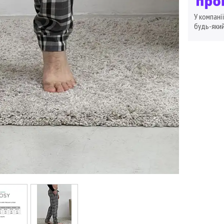
У компані
будь-який