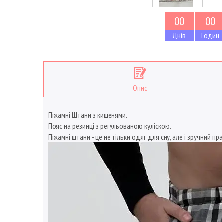
0
0
0
0
Днів
Годин
Опис
Піжамні Штани з кишенями.
Пояс на резинці з регульованою куліскою.
Піжамні штани - це не тільки одяг для сну, але і зручний п