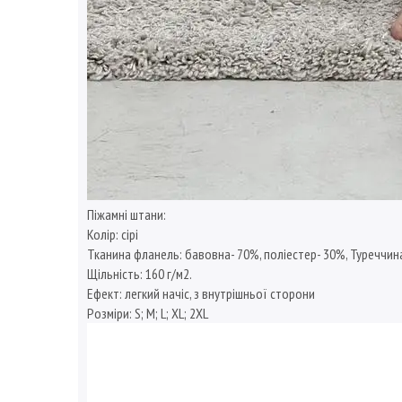
Піжамні штани:
Колір: сірі
Тканина фланель: бавовна- 70%, поліестер- 30%, Туреччина
Щільність: 160 г/м2.
Ефект: легкий начіс, з внутрішньої сторони
Розміри: S; M; L; XL; 2XL