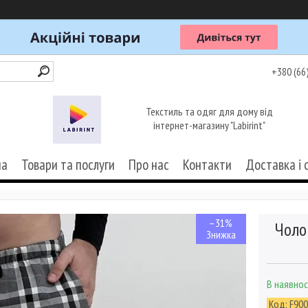
+380 (66
Текстиль та одяг для дому від
інтернет-магазину "Labirint"
на
Товари та послуги
Про нас
Контакти
Доставка і 
–31%
Чоло
В наявнос
Код:
F90