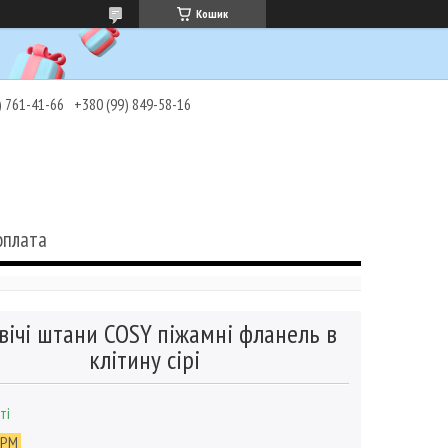
Кошик
) 761-41-66
+380 (99) 849-58-16
оплата
вічі штани COSY піжамні фланель в
клітину сірі
ті
0PM