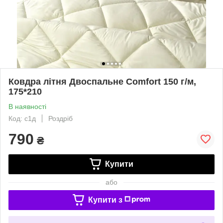
Ковдра літня Двоспальне Comfort 150 г/м,
175*210
В наявності
Код: с1д
Роздріб
790
₴
Купити
або
Купити з