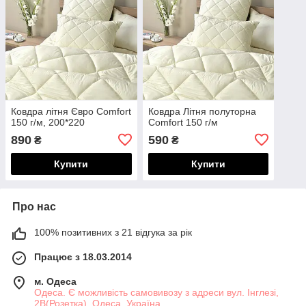
Ковдра літня Євро Comfort
Ковдра Літня полуторна
150 г/м, 200*220
Comfort 150 г/м
890
590
₴
₴
Купити
Купити
Про нас
100% позитивних з 21 відгука за рік
Працює з 18.03.2014
м. Одеса
Одеса. Є можливість самовивозу з адреси вул. Інглезі,
2В(Розетка), Одеса, Україна