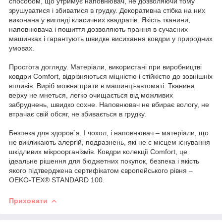
способом, що утримує наповнювач, не дозволяючи тому
зрушуватися і збиватися в грудку. Декоративна стібка на них
виконана у вигляді класичних квадратів. Якість тканини,
наповнювача і пошиття дозволяють прання в сучасних
машинках і гарантують швидке висихання ковдри у природних
умовах.
Простота догляду. Матеріали, використані при виробництві
ковдри Comfort, відрізняються міцністю і стійкістю до зовнішніх
впливів. Виріб можна прати в машинці-автоматі. Тканина
верху не мнеться, легко очищається від можливих
забруднень, швидко сохне. Наповнювач не вбирає вологу, не
втрачає свій обсяг, не збивається в грудку.
Безпека для здоров`я. І чохол, і наповнювач – матеріали, що
не викликають алергій, подразнень, які не є місцем існування
шкідливих мікроорганізмів. Ковдри колекції Comfort, це
ідеальне рішення для бюджетних покупок, безпека і якість
якого підтверджена сертифікатом європейського рівня –
OEKO-TEX® STANDARD 100.
Приховати