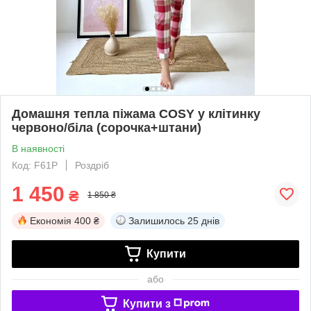
Домашня тепла піжама COSY у клітинку
червоно/біла (сорочка+штани)
В наявності
Код: F61P
Роздріб
1 450
₴
1 850 ₴
Економія
400 ₴
Залишилось
25 днів
Купити
або
Купити з