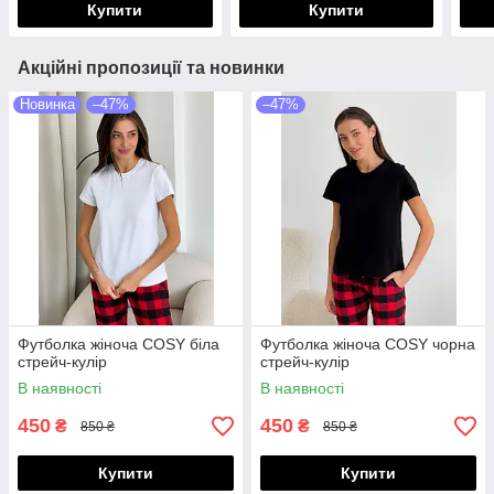
Купити
Купити
Акційні пропозиції та новинки
Новинка
–47%
–47%
Футболка жіноча COSY біла
Футболка жіноча COSY чорна
стрейч-кулір
стрейч-кулір
В наявності
В наявності
450
450
₴
₴
850 ₴
850 ₴
Купити
Купити