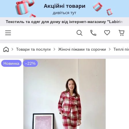
Текстиль та одяг для дому від інтернет-магазину "Labirint"
Товари та послуги
Жіночі піжами та сорочки
Теплі п
Новинка
–22%