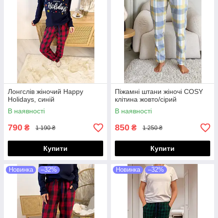
Лонгслів жіночий Happy
Піжамні штани жіночі COSY
Holidays, синій
клітина жовто/сірий
В наявності
В наявності
790
850
₴
₴
1 190 ₴
1 250 ₴
Купити
Купити
Новинка
–32%
Новинка
–32%