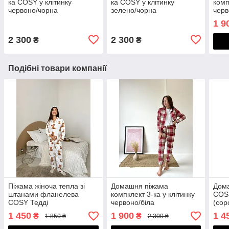
ка COSY у клітинку
ка COSY у клітинку
комп
червоно/чорна
зелено/чорна
черв
(сорочка+штани+футболка)
(сорочка+штани+футболка)
(сор
1 9
2 300
2 300
₴
₴
Подібні товари компанії
Піжама жіноча тепла зі
Домашня піжама
Дома
штанами фланелева
компклект 3-ка у клітинку
COSY
COSY Тедді
червоно/біла
(сор
(сорочка+штани) XL біла
(сорочка+штани+футболка)
1 450
1 900
1 4
₴
₴
1 850 ₴
2 300 ₴