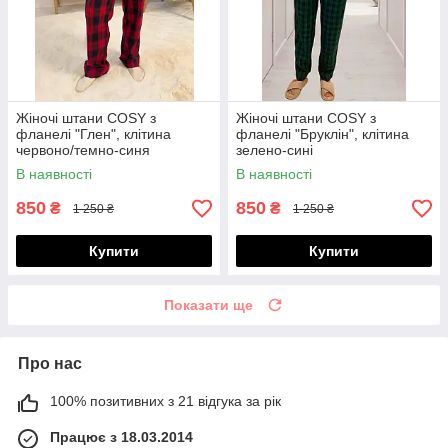
Жіночі штани COSY з
Жіночі штани COSY з
фланелі "Глен", клітина
фланелі "Бруклін", клітина
червоно/темно-синя
зелено-сині
В наявності
В наявності
850
850
₴
₴
1 250 ₴
1 250 ₴
Купити
Купити
Показати ще
Про нас
100% позитивних з 21 відгука за рік
Працює з 18.03.2014