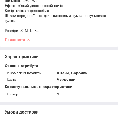
Щільність: 160 г/м2
Ефект: м'який двосторонній начіс.
Колір: клітка червона/біла
Штани середньої посадки з кишенями, гумка, регульована
куліска
Розміри: S, M, L, ХL
Приховати
Характеристики
Основні атрибути
В комплект входить
Штани, Сорочка
Колір
Червоний
Користувальницькі характеристики
Розмір
S
Умови доставки