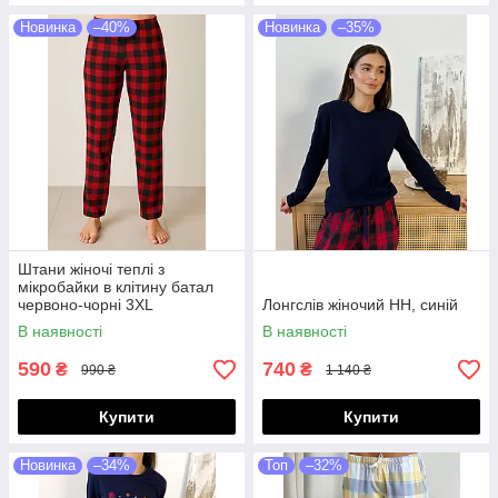
Новинка
–40%
Новинка
–35%
Штани жіночі теплі з
мікробайки в клітину батал
червоно-чорні 3XL
Лонгслів жіночий НН, синій
В наявності
В наявності
590
740
₴
₴
990 ₴
1 140 ₴
Купити
Купити
Новинка
–34%
Топ
–32%