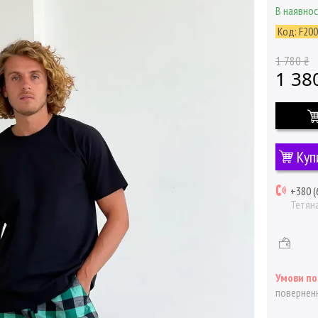
В наявнос
Код:
F20
1 780 ₴
1 38
Куп
+380 (
Тетян
поверненн