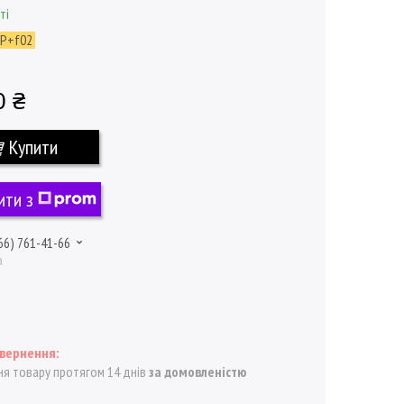
ті
0P+f02
0 ₴
Купити
ити з
66) 761-41-66
а
я товару протягом 14 днів
за домовленістю