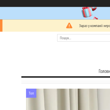
Зараз у компанії не
Голов
Топ