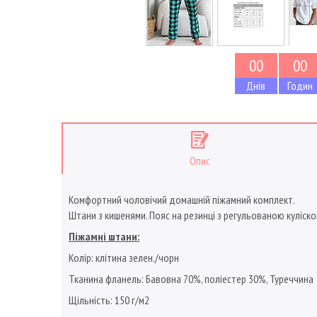
0
0
0
0
Днів
Годин
Опис
Комфортний чоловічий домашній піжамний комплект.
Штани з кишенями. Пояс на резинці з регульованою куліскою
Піжамні штани:
Колір: клітина зелен./чорн
Тканина фланель: Бавовна 70%, поліестер 30%, Туреччина
Щільність: 150 г/м2