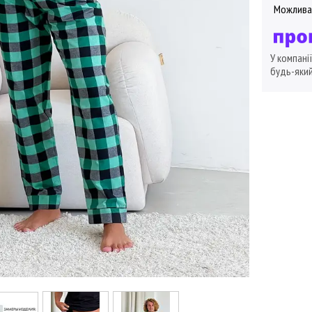
У компані
будь-який