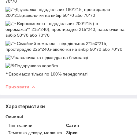
70*70
Двуспалка: підодіяльник 180*215, простирадло
200*215,наволочки на вибір 50*70 або 70*70
Єврокомплект : підодіяльник 200*215 ( в
евромакси**-215*240), простирадло 215*240, наволочки на
вибір 50*70 або 70*70
Сімейний комплект : підодіяльник 2*150*215,
простирадло 225*240,наволочки на вибір 50*70 або 70*70
наволочка та підковдра на блискавці
Подарункова коробка
**Евромакси тільки по 100% передоплаті
Приховати
Характеристики
Основні
Тип тканини
Сатин
Тематика декору, малюнка
Зірки