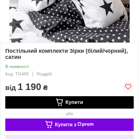
Постільний комплекти Зірки (білий/чорний),
сатин
В наявності
Код: TG465
Роздріб
1 190
від
₴
Купити
або
Купити з