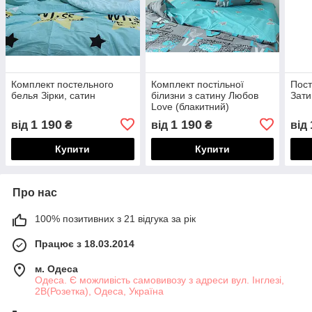
Комплект постельного
Комплект постільної
Пост
белья Зірки, сатин
білизни з сатину Любов
Зати
Love (блакитний)
1 190
1 190
від
₴
від
₴
від
Купити
Купити
Про нас
100% позитивних з 21 відгука за рік
Працює з 18.03.2014
м. Одеса
Одеса. Є можливість самовивозу з адреси вул. Інглезі,
2В(Розетка), Одеса, Україна